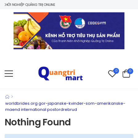
KHỞI NGHIỆP QUẢNG TRỊ ONLINE
0
0
>
worldbrides.org gor-japanske-kvinder-som-amerikanske-
maend international postordrebrud
Nothing Found