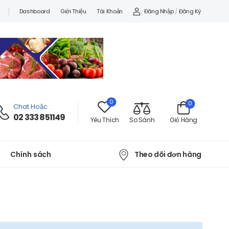
Đăng Nhập
/
Đăng Ký
Dashboard
Giới Thiệu
Tài Khoản
0
0
Chat Hoặc
:
02 333 851149
Yêu Thích
So Sánh
Giỏ Hàng
Theo dõi đơn hàng
Chính sách