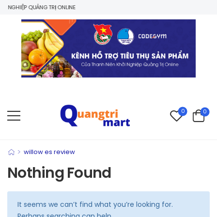
 NGHIỆP QUẢNG TRỊ ONLINE
0
0
>
willow es review
Nothing Found
It seems we can’t find what you’re looking for.
Perhaps searching can help.