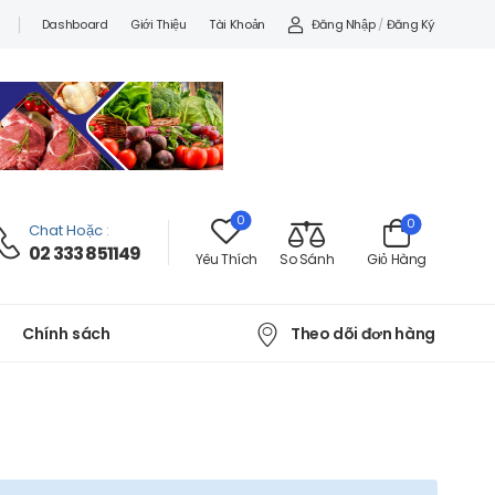
Đăng Nhập
/
Đăng Ký
Dashboard
Giới Thiệu
Tài Khoản
0
0
Chat Hoặc
:
02 333 851149
Yêu Thích
So Sánh
Giỏ Hàng
Theo dõi đơn hàng
Chính sách