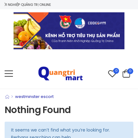
I NGHIỆP QUẢNG TRỊ ONLINE
0
0
>
westminster escort
Nothing Found
It seems we can’t find what you’re looking for.
Perhaps searching can help.