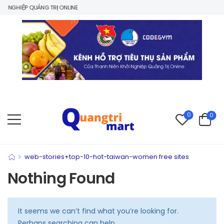
 NGHIỆP QUẢNG TRỊ ONLINE
0
0
>
web-stories+top-10-hot-taiwan-women free sites
Nothing Found
It seems we can’t find what you’re looking for.
Perhaps searching can help.