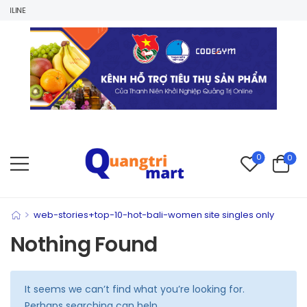
LINE
0
0
>
web-stories+top-10-hot-bali-women site singles only
Nothing Found
It seems we can’t find what you’re looking for.
Perhaps searching can help.