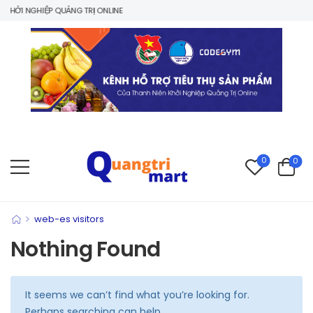
HỞI NGHIỆP QUẢNG TRỊ ONLINE
0
0
>
web-es visitors
Nothing Found
It seems we can’t find what you’re looking for.
Perhaps searching can help.