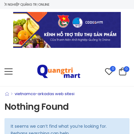
ỞI NGHIỆP QUẢNG TRỊ ONLINE
0
0
>
vietnamca-arkadas web sitesi
Nothing Found
It seems we can’t find what you’re looking for.
Perhaps searching can help.