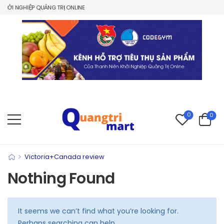
ỞI NGHIỆP QUẢNG TRỊ ONLINE
0
0
>
Victoria+Canada review
Nothing Found
It seems we can’t find what you’re looking for.
Perhaps searching can help.