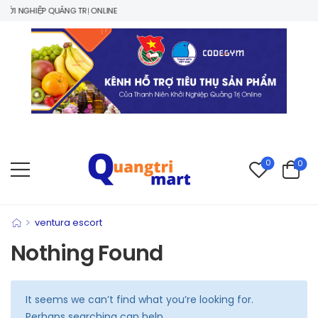
ỞI NGHIỆP QUẢNG TRỊ ONLINE
0
0
>
ventura escort
Nothing Found
It seems we can’t find what you’re looking for.
Perhaps searching can help.