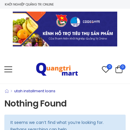
 KHỞI NGHIỆP QUẢNG TRỊ ONLINE
0
0
>
utah installment loans
Nothing Found
It seems we can’t find what you’re looking for.
Perhaps searching can help.