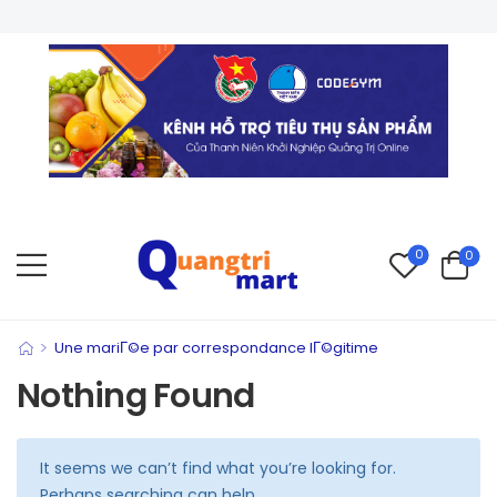
C
0
0
>
Une mariГ©e par correspondance lГ©gitime
Nothing Found
It seems we can’t find what you’re looking for.
Perhaps searching can help.