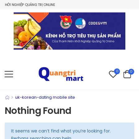
HỞI NGHIỆP QUẢNG TRỊ ONLINE
0
0
>
uk-korean-dating mobile site
Nothing Found
It seems we can’t find what you’re looking for.
Perhaps searching can help.