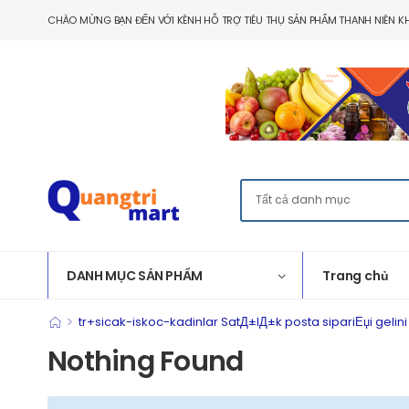
CHÀO MỪNG BẠN ĐẾN VỚI KÊNH HỖ TRỢ TIÊU THỤ SẢN PHẨM THANH NIÊN KH
DANH MỤC SẢN PHẨM
Trang chủ
>
tr+sicak-iskoc-kadinlar SatД±lД±k posta sipariЕџi gelini
Nothing Found