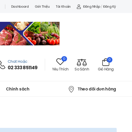
Đăng Nhập
/
Đăng Ký
Dashboard
Giới Thiệu
Tài Khoản
0
0
Chat Hoặc
:
02 333 851149
Yêu Thích
So Sánh
Giỏ Hàng
Theo dõi đơn hàng
Chính sách