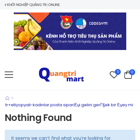
N KHỞI NGHIỆP QUẢNG TRỊ ONLINE
0
0
>
tr+etiyopyali-kadinlar posta sipariЕџi gelini gerГ§ek bir Еџey mi
Nothing Found
It seems we can’t find what you’re looking for.