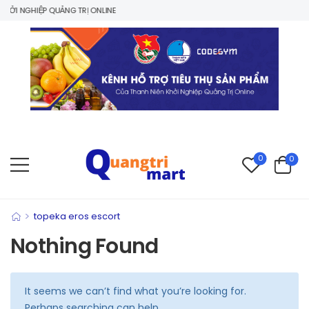
ỞI NGHIỆP QUẢNG TRỊ ONLINE
0
0
>
topeka eros escort
Nothing Found
It seems we can’t find what you’re looking for.
Perhaps searching can help.