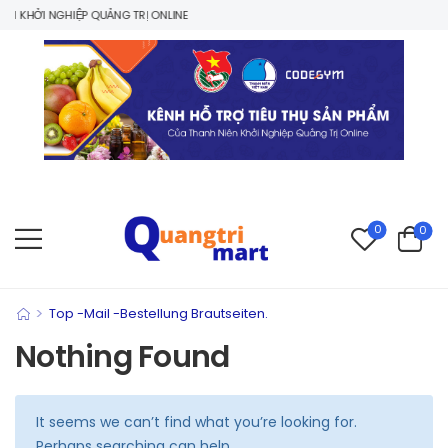
N KHỞI NGHIỆP QUẢNG TRỊ ONLINE
0
0
>
Top -Mail -Bestellung Brautseiten.
Nothing Found
It seems we can’t find what you’re looking for.
Perhaps searching can help.