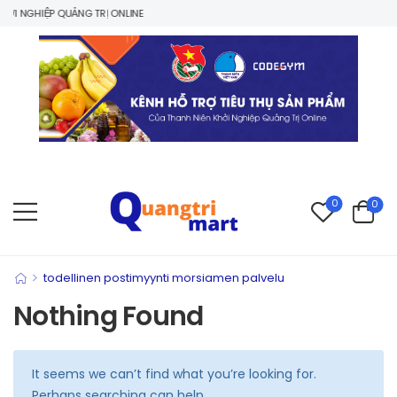
I NGHIỆP QUẢNG TRỊ ONLINE
0
0
>
todellinen postimyynti morsiamen palvelu
Nothing Found
It seems we can’t find what you’re looking for.
Perhaps searching can help.