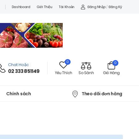
Đăng Nhập
/
Đăng Ký
Dashboard
Giới Thiệu
Tài Khoản
0
0
Chat Hoặc
:
02 333 851149
Yêu Thích
So Sánh
Giỏ Hàng
Theo dõi đơn hàng
Chính sách