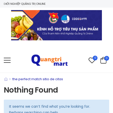
KHỞI NGHIỆP QUẢNG TRỊ ONLINE
0
0
>
the perfect match sitio de citas
Nothing Found
It seems we can’t find what you’re looking for.
Perhaps searching can help.