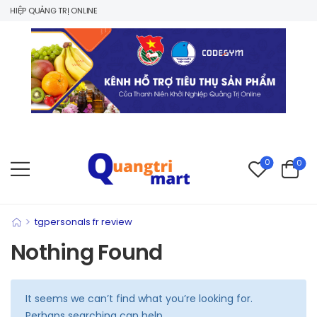
HIỆP QUẢNG TRỊ ONLINE
0
0
>
tgpersonals fr review
Nothing Found
It seems we can’t find what you’re looking for.
Perhaps searching can help.