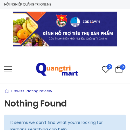
KHỞI NGHIỆP QUẢNG TRỊ ONLINE
0
0
>
swiss-dating review
Nothing Found
It seems we can’t find what you’re looking for.
Perhaps searching can help.