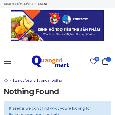
N KHỞI NGHIỆP QUẢNG TRỊ ONLINE
0
0
>
SwingLifestyle Strona mobilna
Nothing Found
It seems we can’t find what you’re looking for.
Perhaps searching can help.