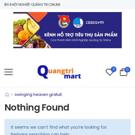
ÊN KHỞI NGHIỆP QUẢNG TRỊ ONLINE
0
0
>
swinging heaven gratuit
Nothing Found
It seems we can’t find what you’re looking for.
Perhaps searching can help.