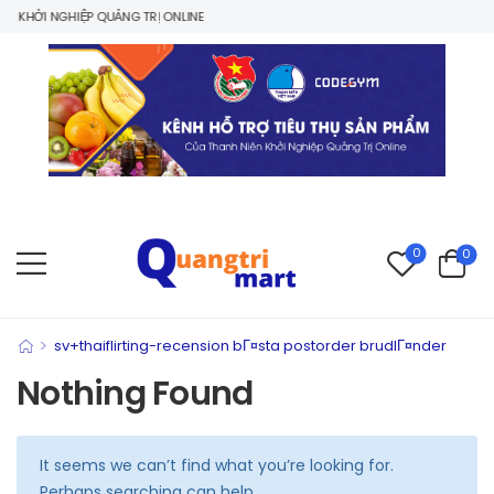
 KHỞI NGHIỆP QUẢNG TRỊ ONLINE
0
0
>
sv+thaiflirting-recension bГ¤sta postorder brudlГ¤nder
Nothing Found
It seems we can’t find what you’re looking for.
Perhaps searching can help.