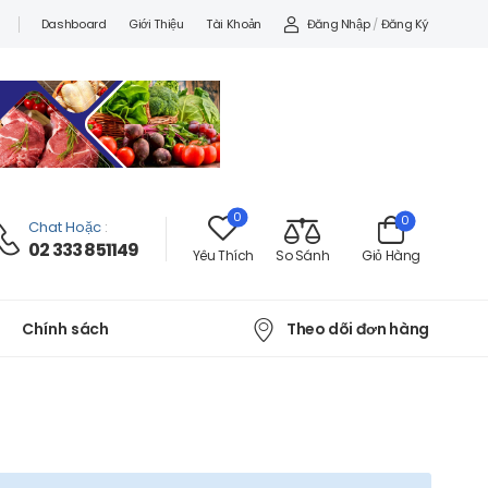
Đăng Nhập
/
Đăng Ký
Dashboard
Giới Thiệu
Tài Khoản
0
0
Chat Hoặc
:
02 333 851149
Yêu Thích
So Sánh
Giỏ Hàng
Theo dõi đơn hàng
Chính sách