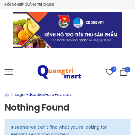
KHỞI NGHIỆP QUẢNG TRỊ ONLINE
0
0
>
sugar-daddies-usa+az sites
Nothing Found
It seems we can’t find what you’re looking for.
Perhaps searching can help.