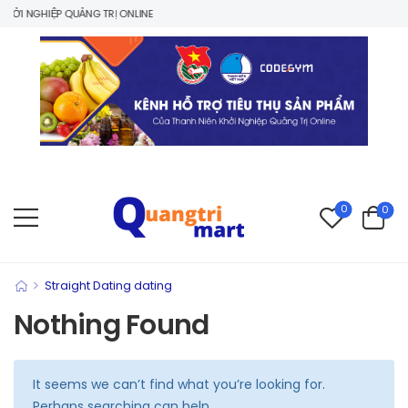
ỞI NGHIỆP QUẢNG TRỊ ONLINE
0
0
>
Straight Dating dating
Nothing Found
It seems we can’t find what you’re looking for.
Perhaps searching can help.