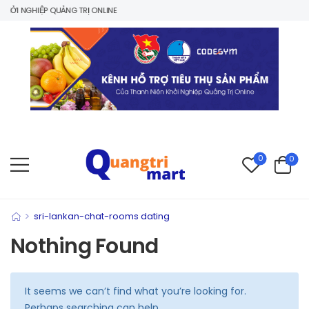
ỞI NGHIỆP QUẢNG TRỊ ONLINE
0
0
>
sri-lankan-chat-rooms dating
Nothing Found
It seems we can’t find what you’re looking for.
Perhaps searching can help.