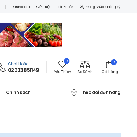
Đăng Nhập
/
Đăng Ký
Dashboard
Giới Thiệu
Tài Khoản
0
0
Chat Hoặc
:
02 333 851149
Yêu Thích
So Sánh
Giỏ Hàng
Theo dõi đơn hàng
Chính sách