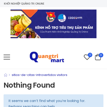
 KHỞI NGHIỆP QUẢNG TRỊ ONLINE
0
0
>
sitios-de-citas-introvertidos visitors
Nothing Found
It seems we can’t find what you’re looking for.
Perhaps searching can help.