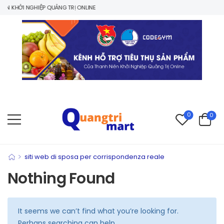
N KHỞI NGHIỆP QUẢNG TRỊ ONLINE
0
0
>
siti web di sposa per corrispondenza reale
Nothing Found
It seems we can’t find what you’re looking for.
Perhaps searching can help.