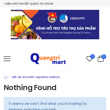
 NIÊN KHỞI NGHIỆP QUẢNG TRỊ ONLINE
0
0
>
siti-di-incontri-ispanici visitors
Nothing Found
It seems we can’t find what you’re looking for.
Perhaps searching can help.