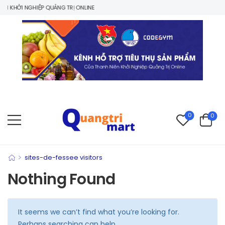
 KHỞI NGHIỆP QUẢNG TRỊ ONLINE
0
0
>
sites-de-fessee visitors
Nothing Found
It seems we can’t find what you’re looking for.
Perhaps searching can help.