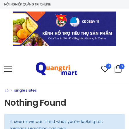
HỞI NGHIỆP QUẢNG TRỊ ONLINE
0
0
>
singles sites
Nothing Found
It seems we can’t find what you’re looking for.
Perhaps searching can help.