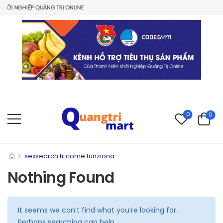
ỞI NGHIỆP QUẢNG TRỊ ONLINE
0
0
>
sexsearch fr come funziona
Nothing Found
It seems we can’t find what you’re looking for.
Perhaps searching can help.