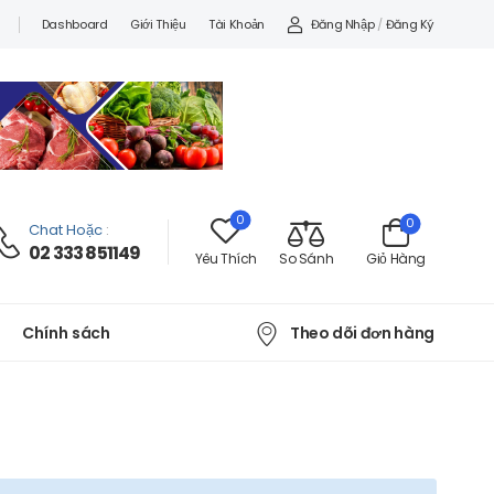
Đăng Nhập
/
Đăng Ký
Dashboard
Giới Thiệu
Tài Khoản
0
0
Chat Hoặc
:
02 333 851149
Yêu Thích
So Sánh
Giỏ Hàng
Theo dõi đơn hàng
Chính sách