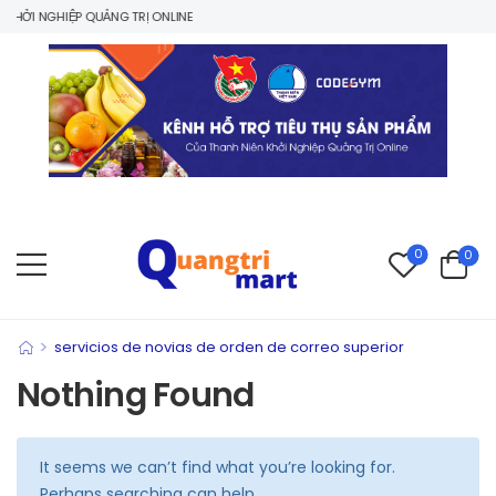
HỞI NGHIỆP QUẢNG TRỊ ONLINE
0
0
>
servicios de novias de orden de correo superior
Nothing Found
It seems we can’t find what you’re looking for.
Perhaps searching can help.