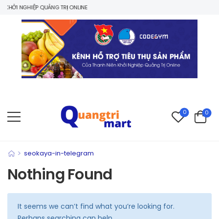
KHỞI NGHIỆP QUẢNG TRỊ ONLINE
0
0
>
seokaya-in-telegram
Nothing Found
It seems we can’t find what you’re looking for.
Perhaps searching can help.