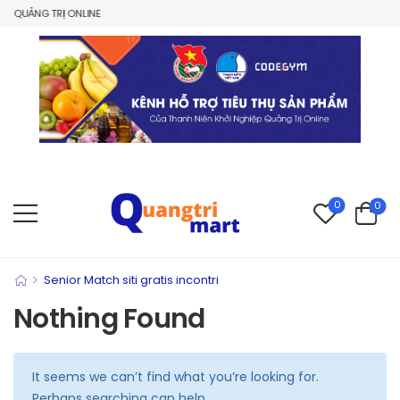
 QUẢNG TRỊ ONLINE
0
0
>
Senior Match siti gratis incontri
Nothing Found
It seems we can’t find what you’re looking for.
Perhaps searching can help.