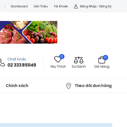
Đăng Nhập
/
Đăng Ký
Dashboard
Giới Thiệu
Tài Khoản
0
0
Chat Hoặc
:
02 333 851149
Yêu Thích
So Sánh
Giỏ Hàng
Theo dõi đơn hàng
Chính sách