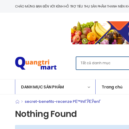
CHÀO MỪNG BẠN ĐẾN VỚI KÊNH HỖ TRỢ TIÊU THỤ SẢN PHẨM THANH NIÊN KH
DANH MỤC SẢN PHẨM
Trang chủ
>
secret-benefits-recenze PЕ™ihlГЎЕЎenГ­
Nothing Found