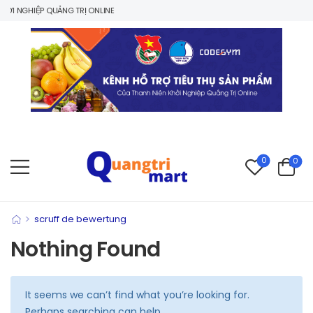
ỞI NGHIỆP QUẢNG TRỊ ONLINE
0
0
>
scruff de bewertung
Nothing Found
It seems we can’t find what you’re looking for.
Perhaps searching can help.