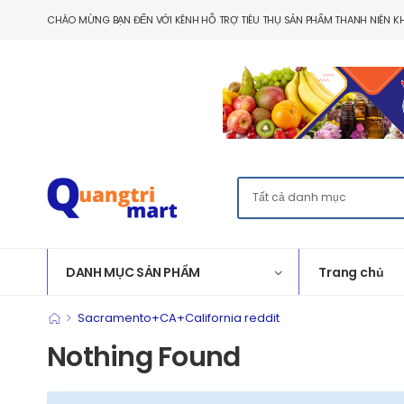
CHÀO MỪNG BẠN ĐẾN VỚI KÊNH HỖ TRỢ TIÊU THỤ SẢN PHẨM THANH NIÊN KH
DANH MỤC SẢN PHẨM
Trang chủ
>
Sacramento+CA+California reddit
Nothing Found