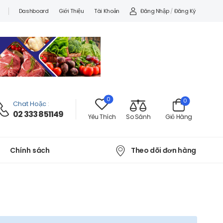
Đăng Nhập
/
Đăng Ký
Dashboard
Giới Thiệu
Tài Khoản
0
0
Chat Hoặc
:
02 333 851149
Yêu Thích
So Sánh
Giỏ Hàng
Theo dõi đơn hàng
Chính sách