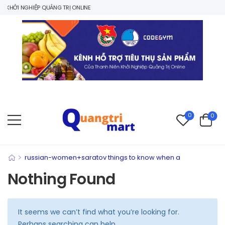
KHỞI NGHIỆP QUẢNG TRỊ ONLINE
0
0
>
russian-women+saratov things to know when a
Nothing Found
It seems we can’t find what you’re looking for.
Perhaps searching can help.