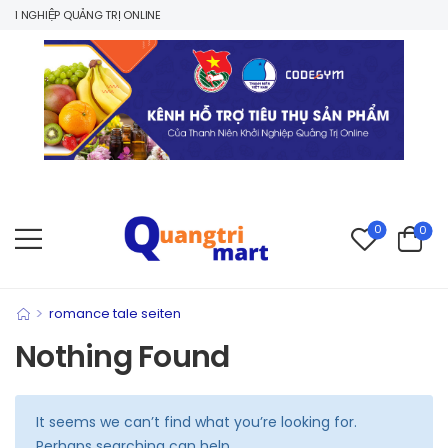
I NGHIỆP QUẢNG TRỊ ONLINE
0
0
>
romance tale seiten
Nothing Found
It seems we can’t find what you’re looking for.
Perhaps searching can help.