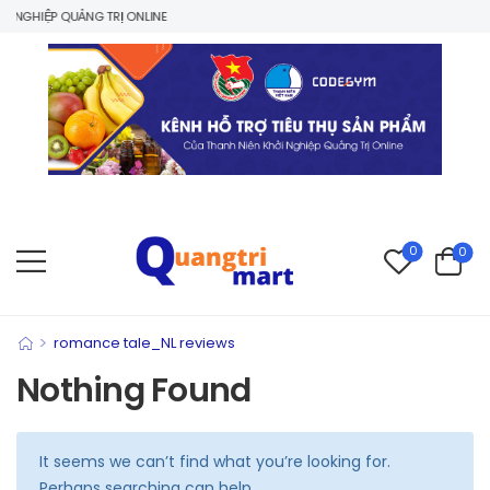
NGHIỆP QUẢNG TRỊ ONLINE
0
0
>
romance tale_NL reviews
Nothing Found
It seems we can’t find what you’re looking for.
Perhaps searching can help.