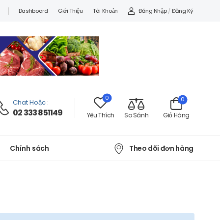
Đăng Nhập
/
Đăng Ký
Dashboard
Giới Thiệu
Tài Khoản
0
0
Chat Hoặc
:
02 333 851149
Yêu Thích
So Sánh
Giỏ Hàng
Theo dõi đơn hàng
Chính sách