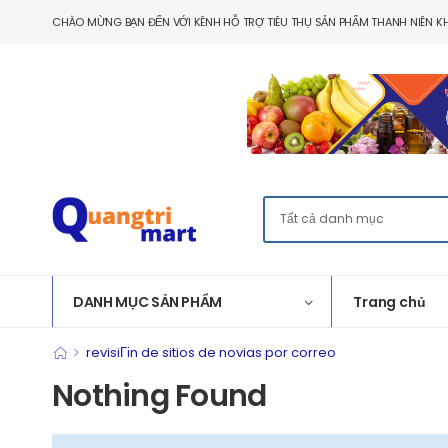
CHÀO MỪNG BẠN ĐẾN VỚI KÊNH HỖ TRỢ TIÊU THỤ SẢN PHẨM THANH NIÊN KH
DANH MỤC SẢN PHẨM
Trang chủ
>
revisiГіn de sitios de novias por correo
Nothing Found