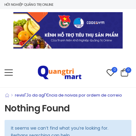
HỞI NGHIỆP QUẢNG TRỊ ONLINE
0
0
>
revisГЈo da agГЄncia de noivas por ordem de correio
Nothing Found
It seems we can’t find what you’re looking for.
Perhaps searching can help.