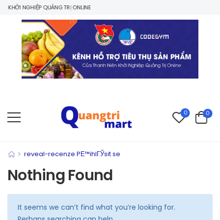
 KHỞI NGHIỆP QUẢNG TRỊ ONLINE
0
0
>
reveal-recenze PЕ™ihlГЎsit se
Nothing Found
It seems we can’t find what you’re looking for.
Perhaps searching can help.